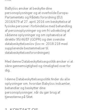
BaByliss ønsker at beskytte dine
personoplysninger og at overholde Europa-
Parlamentets og Rådets forordning (EU)
2016/679 af 27. april 2016 om beskyttelse af
fysiske personer i forbindelse med behandling
af personoplysninger og om fri udveksling af
sådanne oplysninger og om ophævelse af
direktiv 95/46/EF (GDPR) og den svenske
databeskyttelseslov (lov nr. 2018:218 med
supplerende bestemmelser til
databeskyttelsesforordningen)
Med denne Databeskyttelsespolitik ønsker vi at
sikre gennemsigtighed og rimelighed over for
dig.
I denne Databeskyttelsespolitik finder du alle
oplysninger om, hvordan Babyliss indsamler,
behandler og beskytter dine
personoplysninger, når du gør brug af
tjenesterne på Sitet.
1. KONTAKT OS