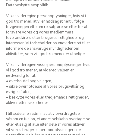
Databeskyttelsespolitik.
Vi kan videregive personoplysninger, hvis vi i
god tro mener, at vi er nødsaget hertil ifølge
lovgivningen eller en retsafgørelse eller for at
forsvare vores og vores medlemmers,
leverandørers eller brugeres rettigheder og
interesser. Vi forbeholder os endvidere ret til at
informere de ansvarlige myndigheder om
aktiviteter, som vi i god tro mener er ulovlige.
Vi kan videregive visse personoplysninger, hvis
vi i god tro mener, at videregivelsen er
nødvendig for at:
• overholde lovgivningen,
• sikre overholdelse af vores brugsvilkår og
øvrige aftaler,
• beskytte vores eller tredjemands rettigheder,
aktiver eller sikkerheder.
I tilfælde af en administrativ overdragelse
såsom en fusion, et andet selskabs overtagelse
eller et salg af alle eller dele af vores aktiver,
vil vores brugeres personoplysninger i de