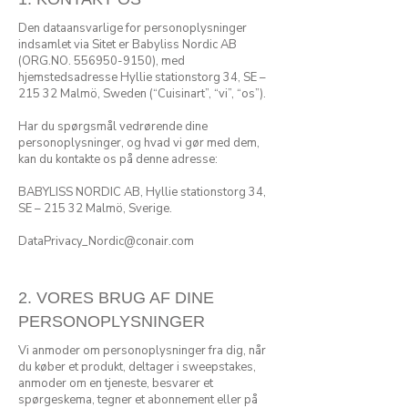
Den dataansvarlige for personoplysninger
indsamlet via Sitet er Babyliss Nordic AB
(ORG.NO.
556950-9150)
, med
hjemstedsadresse Hyllie stationstorg 34, SE –
215 32 Malmö, Sweden (“Cuisinart”, “vi”, “os”).
Har du spørgsmål vedrørende dine
personoplysninger, og hvad vi gør med dem,
kan du kontakte os på denne adresse:
BABYLISS NORDIC AB, Hyllie stationstorg 34,
SE – 215 32 Malmö, Sverige.
DataPrivacy_Nordic@conair.com
2. VORES BRUG AF DINE
PERSONOPLYSNINGER
Vi anmoder om personoplysninger fra dig, når
du køber et produkt, deltager i sweepstakes,
anmoder om en tjeneste, besvarer et
spørgeskema, tegner et abonnement eller på