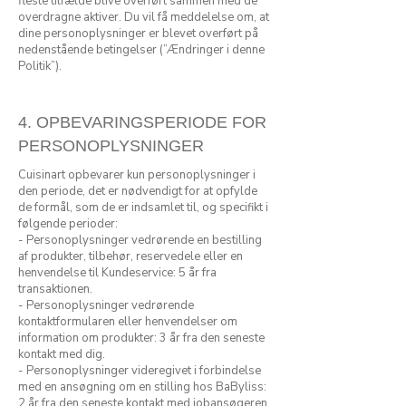
fleste tilfælde blive overført sammen med de
overdragne aktiver. Du vil få meddelelse om, at
dine personoplysninger er blevet overført på
nedenstående betingelser (”Ændringer i denne
Politik”).
4. OPBEVARINGSPERIODE FOR
PERSONOPLYSNINGER
Cuisinart
opbevarer kun personoplysninger i
den periode, det er nødvendigt for at opfylde
de formål, som de er indsamlet til, og specifikt i
følgende perioder:
- Personoplysninger vedrørende en bestilling
af produkter, tilbehør, reservedele eller en
henvendelse til Kundeservice: 5 år fra
transaktionen.
- Personoplysninger vedrørende
kontaktformularen eller henvendelser om
information om produkter: 3 år fra den seneste
kontakt med dig.
- Personoplysninger videregivet i forbindelse
med en ansøgning om en stilling hos BaByliss:
2 år fra den seneste kontakt med jobansøgeren.