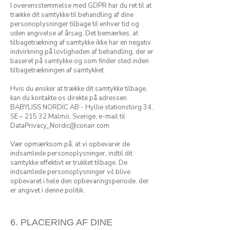
I overensstemmelse med GDPR har du ret til at
trække dit samtykke til behandling af dine
personoplysninger tilbage til enhver tid og
uden angivelse af årsag. Det bemærkes, at
tilbagetrækning af samtykke ikke har en negativ
indvirkning på lovligheden af behandling, der er
baseret på samtykke og som finder sted inden
tilbagetrækningen af samtykket.
Hvis du ønsker at trække dit samtykke tilbage,
kan du kontakte os direkte på adressen
BABYLISS NORDIC AB - Hyllie stationstorg 34,
SE – 215 32 Malmö, Sverige, e-mail til
DataPrivacy_Nordic@conair.com
Vær opmærksom på, at vi opbevarer de
indsamlede personoplysninger, indtil dit
samtykke effektivt er trukket tilbage. De
indsamlede personoplysninger vil blive
opbevaret i hele den opbevaringsperiode, der
er angivet i denne politik.
6. PLACERING AF DINE