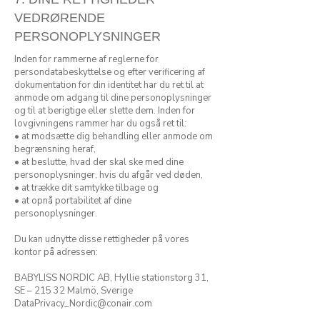
VEDRØRENDE
PERSONOPLYSNINGER
Inden for rammerne af reglerne for
persondatabeskyttelse og efter verificering af
dokumentation for din identitet har du ret til at
anmode om adgang til dine personoplysninger
og til at berigtige eller slette dem. Inden for
lovgivningens rammer har du også ret til:
• at modsætte dig behandling eller anmode om
begrænsning heraf,
• at beslutte, hvad der skal ske med dine
personoplysninger, hvis du afgår ved døden,
• at trække dit samtykke tilbage og
• at opnå portabilitet af dine
personoplysninger.
Du kan udnytte disse rettigheder på vores
kontor på adressen:
BABYLISS NORDIC AB, Hyllie stationstorg 31,
SE – 215 32 Malmö, Sverige
DataPrivacy_Nordic@conair.com