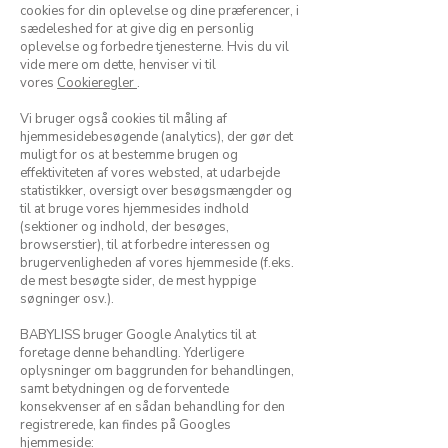
cookies for din oplevelse og dine præferencer, i
sædeleshed for at give dig en personlig
oplevelse og forbedre tjenesterne. Hvis du vil
vide mere om dette, henviser vi til
vores
Cookieregler
.
Vi bruger også cookies til måling af
hjemmesidebesøgende (analytics), der gør det
muligt for os at bestemme brugen og
effektiviteten af vores websted, at udarbejde
statistikker, oversigt over besøgsmængder og
til at bruge vores hjemmesides indhold
(sektioner og indhold, der besøges,
browserstier), til at forbedre interessen og
brugervenligheden af vores hjemmeside (f.eks.
de mest besøgte sider, de mest hyppige
søgninger osv.).
BABYLISS bruger Google Analytics til at
foretage denne behandling. Yderligere
oplysninger om baggrunden for behandlingen,
samt betydningen og de forventede
konsekvenser af en sådan behandling for den
registrerede, kan findes på Googles
hjemmeside: