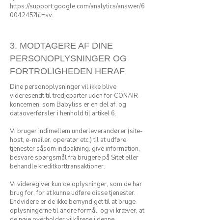
https://support.google.com/analytics/answer/6
004245?hl=sv.
3. MODTAGERE AF DINE
PERSONOPLYSNINGER OG
FORTROLIGHEDEN HERAF
Dine personoplysninger vil ikke blive
videresendt til tredjeparter uden for CONAIR-
koncernen, som Babyliss er en del af, og
dataoverførsler i henhold til artikel 6.
Vi bruger indimellem underleverandører (site-
host, e-mailer, operatør etc.) til at udføre
tjenester såsom indpakning, give information,
besvare spørgsmål fra brugere på Sitet eller
behandle kreditkorttransaktioner.
Vi videregiver kun de oplysninger, som de har
brug for, for at kunne udføre disse tjenester.
Endvidere er de ikke bemyndiget til at bruge
oplysningerne til andre formål, og vi kræver, at
de nøje overholder vilkårene i denne