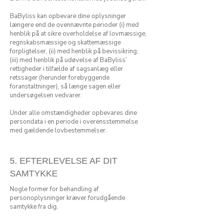
BaByliss kan opbevare dine oplysninger
længere end de ovennævnte perioder (i) med
henblik på at sikre overholdelse af lovmæssige,
regnskabsmæssige og skattemæssige
forpligtelser, (ii) med henblik på bevissikring,
(iii) med henblik på udøvelse af BaByliss’
rettigheder i tilfælde af sagsanlæg eller
retssager (herunder forebyggende
foranstaltninger), så længe sagen eller
undersøgelsen vedvarer.
Under alle omstændigheder opbevares dine
persondata i en periode i overensstemmelse
med gældende lovbestemmelser.
5. EFTERLEVELSE AF DIT
SAMTYKKE
Nogle former for behandling af
personoplysninger kræver forudgående
samtykke fra dig.