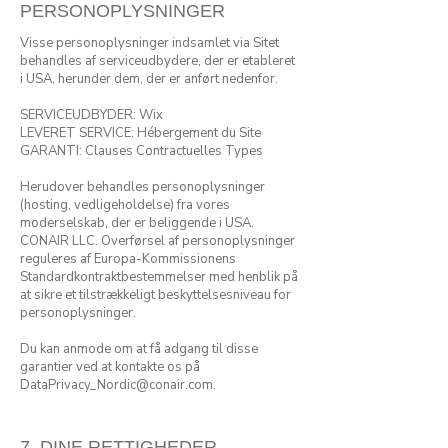
PERSONOPLYSNINGER
Visse personoplysninger indsamlet via Sitet
behandles af serviceudbydere, der er etableret
i USA, herunder dem, der er anført nedenfor.
SERVICEUDBYDER:
Wix
LEVERET SERVICE: Hébergement du Site
GARANTI: Clauses Contractuelles Types
Herudover behandles personoplysninger
(hosting, vedligeholdelse) fra vores
moderselskab, der er beliggende i USA.
CONAIR LLC. Overførsel af personoplysninger
reguleres af Europa-Kommissionens
Standardkontraktbestemmelser med henblik på
at sikre et tilstrækkeligt beskyttelsesniveau for
personoplysninger.
Du kan anmode om at få adgang til disse
garantier ved at kontakte os på
DataPrivacy_Nordic@conair.com
.
7. DINE RETTIGHEDER