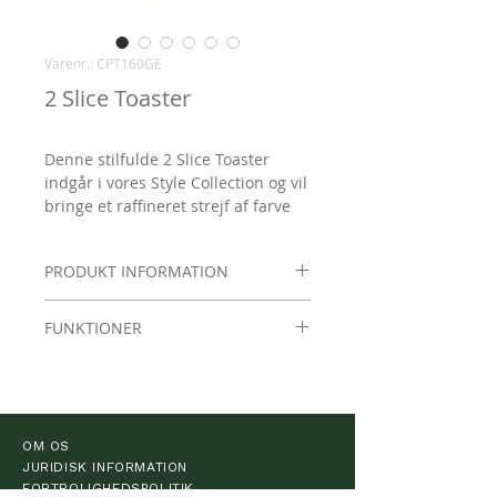
Varenr.: CPT160GE
2 Slice Toaster
Denne stilfulde 2 Slice Toaster
indgår i vores Style Collection og vil
bringe et raffineret strejf af farve
ind i dit køkkenrum.
PRODUKT INFORMATION
Fuldend looket med en matchende
kedel, der har samme flotte finish,
De ekstra dybe åbninger til brød er
eller sammensæt ting med andre
FUNKTIONER
specielt designet til at rumme høje
matchende nuancer fra vores
brødskiver, hvilket sikrer en
Variabel ristning med drejeknap,
kollektion.
ensartet ristning på tværs af hele
der har 6 forskellige positioner.
skiven, og variabel ristning gør det
Ekstra stort risterum giver
muligt for dig at riste brødet,
perfekte resultater med højere
OM OS
præcis som du kan lide det.
og tykkere skiver.
JURIDISK INFORMATION
Selvcentrerende åbninger giver
FORTROLIGHEDSPOLITIK