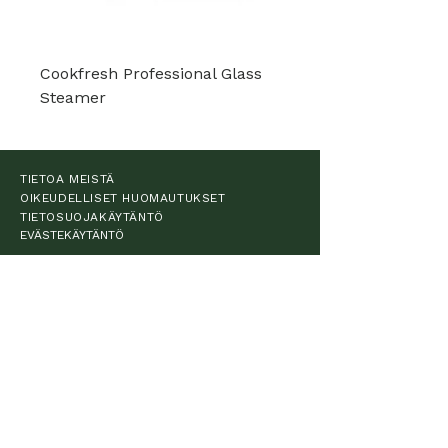
Cookfresh Professional Glass
Steamer
TIETOA MEISTÄ
OIKEUDELLISET HUOMAUTUKSET
TIETOSUOJAKÄYTÄNTÖ
EVÄSTEKÄYTÄNTÖ
JÄLLEENMYYJÄT
ASIAKASPALVELU
RUOANVALMISTUS
RUOANLAITTO
AAMIAINEN
KAHVI
LISÄTARVIKKEET