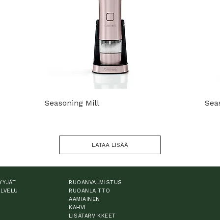
Seasoning Mill
Sea
LATAA LISÄÄ
YYJÄT
RUOANVALMISTUS
ALVELU
RUOANLAITTO
AAMIAINEN
KAHVI
LISÄTARVIKKEET