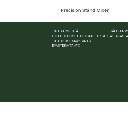
Precision Stand Mixer
TIETOA MEISTÄ
JÄLLEENM
OIKEUDELLISET HUOMAUTUKSET
ASIAKASP
TIETOSUOJAKÄYTÄNTÖ
EVÄSTEKÄYTÄNTÖ