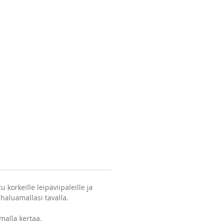
pintaviimeistellyllä Jug Kettle -
ittimellä.
 korkeille leipäviipaleille ja
haluamallasi tavalla.
malla kertaa.