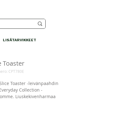
LISÄTARVIKKEET
e Toaster
ero: CPT780E
Slice Toaster -leivänpaahdin
Everyday Collection -
oomme. Liuskekivenharmaa
 on mattapintainen ja
lty kiillotetuilla yksityiskohdilla,
siosta se istuu kauniisti
i.
ä ilme yhteensopivalla ja samalla