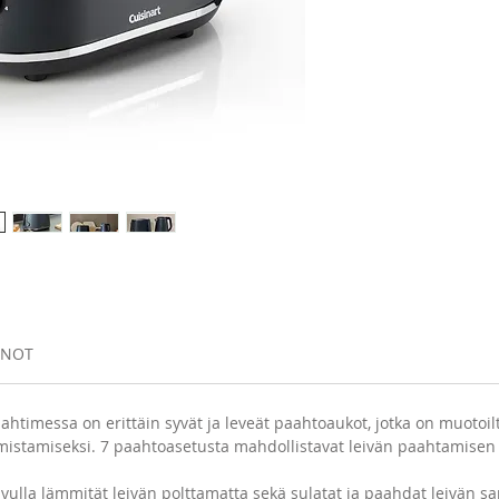
tavalla 
vedenke
NNOT
ahtimessa on erittäin syvät ja leveät paahtoaukot, jotka on muotoiltu
mistamiseksi. 7 paahtoasetusta mahdollistavat leivän paahtamisen 
vulla lämmität leivän polttamatta sekä sulatat ja paahdat leivän sa