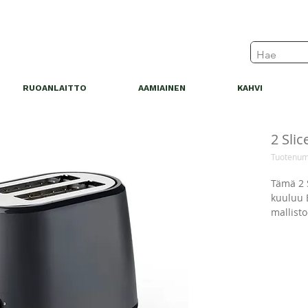
RUOANLAITTO
AAMIAINEN
KAHVI
2 Slic
Tuotenum
Tämä 2 
kuuluu 
mallist
paahdin
viimeiste
minkä an
keittiöös
Täydenn