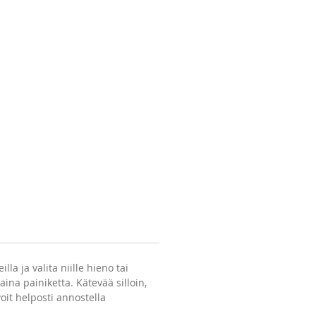
lineeseen, niin se on täyteen
aina kun tarvitset sitä.
äämät päätyvät maustemyllyn
n ja pöydän pinta pysyy
a.
lla ja valita niille hieno tai
ina painiketta. Kätevää silloin,
oit helposti annostella