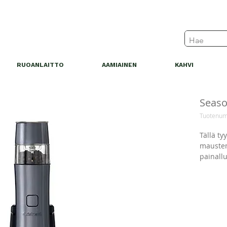
RUOANLAITTO
AAMIAINEN
KAHVI
Seaso
Tuotenum
Tällä ty
maustem
painallu
tarvitse
ylösalai
Style Co
maustemy
ruokapö