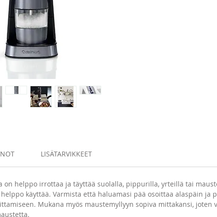
latauste
ladattu 
Maustej
alustaa
puhtaan
NNOT
LISÄTARVIKKEET
on helppo irrottaa ja täyttää suolalla, pippurilla, yrteillä tai maustei
 helppo käyttää. Varmista että haluamasi pää osoittaa alaspäin ja pa
oittamiseen. Mukana myös maustemyllyyn sopiva mittakansi, joten v
austetta.