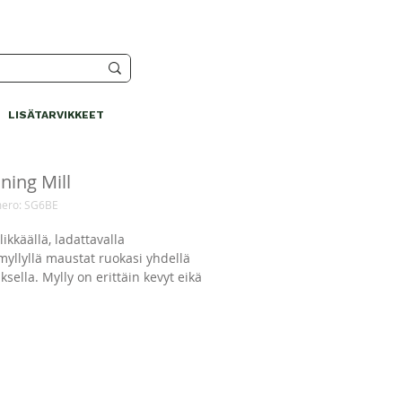
LISÄTARVIKKEET
ning Mill
ero: SG6BE
ylikkäällä, ladattavalla
yllyllä maustat ruokasi yhdellä
ksella. Mylly on erittäin kevyt eikä
 paristoja. Käännä mylly
sin vaihtaaksesi suolan pippuriin.
llection -mallistoon kuuluva
lly on tyylikäs keittiötasolla tai
ydällä. Aseta mylly