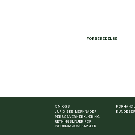
FORBEREDELSE
OM OSS
FORHAND
JURIDISKE MERKNADER
KUNDESER
PERSONVERNERKLÆRING
RETNINGSLINJER FOR
INFORMASJONSKAPSLER