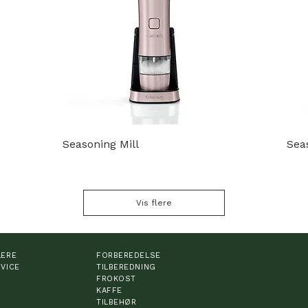
Seasoning Mill
Sea
Vis flere
LERE
FORBEREDELSE
VICE
TILBEREDNING
FROKOST
KAFFE
TILBEHØR