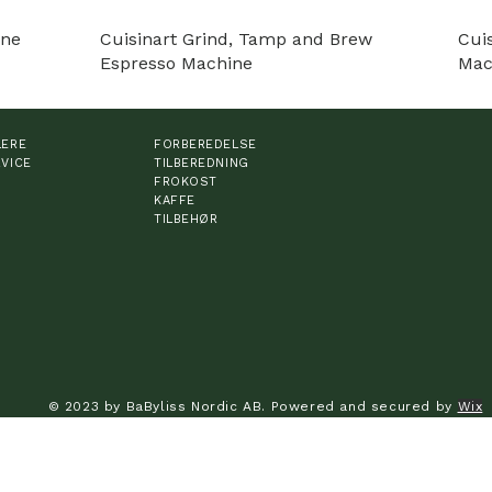
ine
Cuisinart Grind, Tamp and Brew
Cui
Espresso Machine
Mac
LERE
FORBEREDELSE
VICE
TILBEREDNING
FROKOST
KAFFE
TILBEHØR
© 2023 by BaByliss Nordic AB. Powered and secured by
Wix