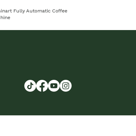
sinart Fully Automatic Coffee
hine