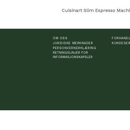
Cuisinart Slim Espresso Mach
OM OSS
FORHAND
JURIDISKE MERKNADER
KUNDESER
PERSONVERNERKLÆRING
RETNINGSLINJER FOR
INFORMASJONSKAPSLER