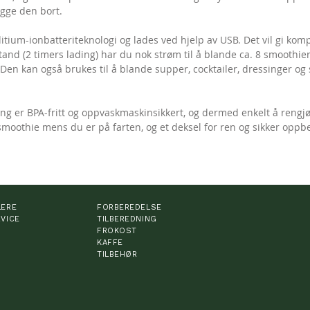
legge den bort.
itium-ionbatteriteknologi og lades ved hjelp av USB. Det vil gi kom
ilstand (2 timers lading) har du nok strøm til å blande ca. 8 smoothie
 Den kan også brukes til å blande supper, cocktailer, dressinger og s
ing er BPA-fritt og oppvaskmaskinsikkert, og dermed enkelt å rengj
 smoothie mens du er på farten, og et deksel for ren og sikker oppb
LERE
FORBEREDELSE
VICE
TILBEREDNING
FROKOST
KAFFE
TILBEHØR