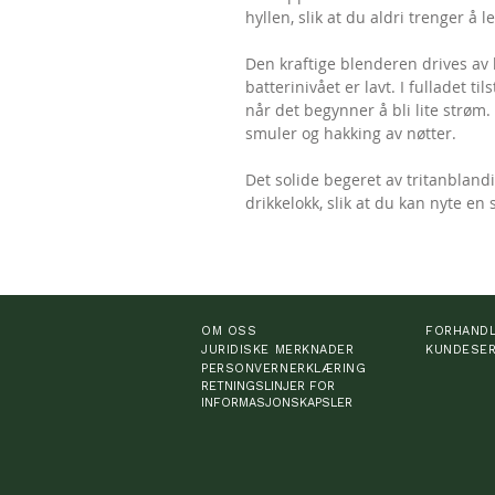
hyllen, slik at du aldri trenger å 
Den kraftige blenderen drives av l
batterinivået er lavt. I fulladet t
når det begynner å bli lite strøm.
smuler og hakking av nøtter.
Det solide begeret av tritanbland
drikkelokk, slik at du kan nyte en
OM OSS
FORHAND
JURIDISKE MERKNADER
KUNDESER
PERSONVERNERKLÆRING
RETNINGSLINJER FOR
INFORMASJONSKAPSLER