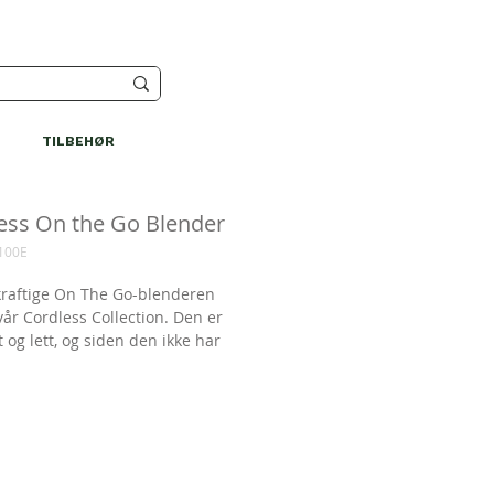
TILBEHØR
ess On the Go Blender
100E
raftige On The Go-blenderen
vår Cordless Collection. Den er
og lett, og siden den ikke har
dning, kan du få nyblandede
enser uansett hvor du befinner