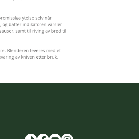
promissløs ytelse selv når
r, og batteriindikatoren varsler
auser, samt til riving av brød til
øre. Blenderen leveres med et
evaring av kniven etter bruk.