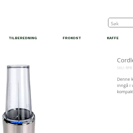
TILBEREDNING
FROKOST
KAFFE
Cordl
SKU: RPB
Denne k
inngå i 
kompakt 
noen le
ingredi
deg.