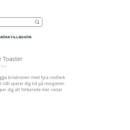
KÖKSTILLBEHÖR
e Toaster
180E
gga brödrosten med fyra rostfack
itt stål sparar dig tid på morgonen
per dig att förbereda mer rostat
 en gång
tera ditt kök med en av våra
okare med flera temperaturlägen