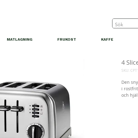
MATLAGNING
FRUKOST
KAFFE
4 Slic
SKU: CPT
Den sny
i rostfr
och hjäl
bröd på
Komplet
vattenk