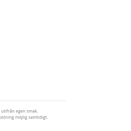
s utifrån egen smak.
stning möjlig samtidigt.