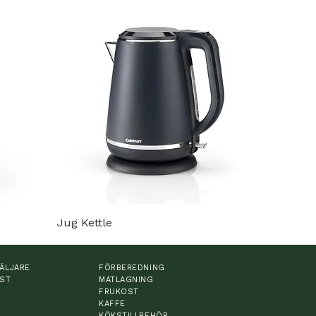
Jug Kettle
ÄLJARE
FÖRBEREDNING
ST
MATLAGNING
FRUKOST
KAFFE
KÖKSTILLBEHÖR