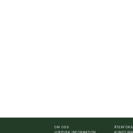
OM OSS
ÅTERFÖRS
JURIDISK INFORMATION
KUNDTJÄN