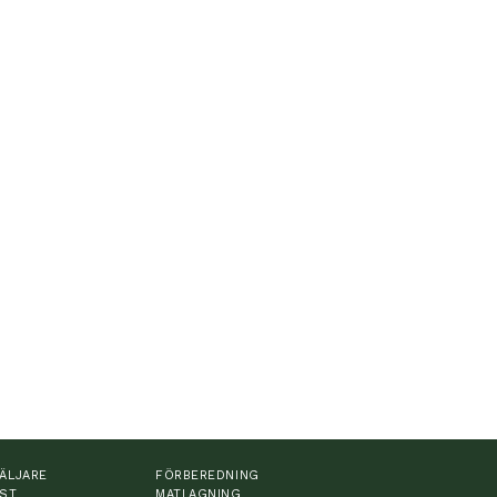
ÄLJARE
FÖRBEREDNING
ST
MATLAGNING